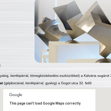
:
yalog, kerékpárral, tömegközlekedési eszközökkel) a Kálvária sugárút 2
at
(gépkocsival, kerékpárral, gyalog) a Gogol utca 32. felől
This page can't load Google Maps correctly.