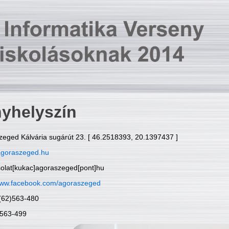
yhelyszín
zeged Kálvária sugárút 23. [ 46.2518393, 20.1397437 ]
goraszeged.hu
solat[kukac]agoraszeged[pont]hu
ww.facebook.com/agoraszeged
6(62)563-480
)563-499