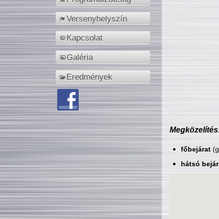
Versenyhelyszín
Kapcsolat
Galéria
Eredmények
Megközelítés
főbejárat
(g
hátsó bejár