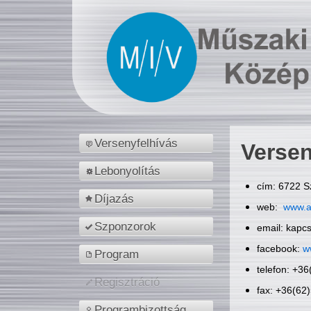
Versenyfelhívás
Versen
Lebonyolítás
cím: 6722 S
Díjazás
web:
www.a
Szponzorok
email: kapc
facebook:
w
Program
telefon: +3
Regisztráció
fax: +36(62
Programbizottság