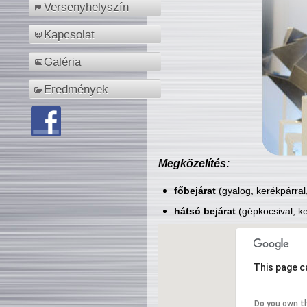
Versenyhelyszín
Kapcsolat
Galéria
Eredmények
Megközelítés:
főbejárat
(gyalog, kerékpárral
hátsó bejárat
(gépkocsival, ke
This page c
Do you own t