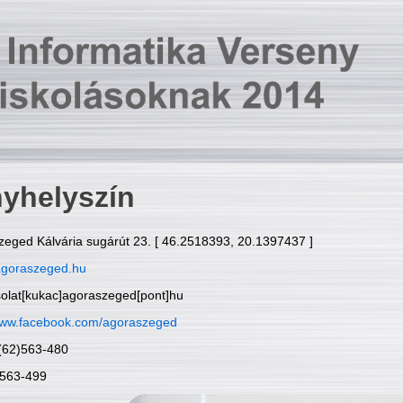
yhelyszín
zeged Kálvária sugárút 23. [ 46.2518393, 20.1397437 ]
goraszeged.hu
solat[kukac]agoraszeged[pont]hu
ww.facebook.com/agoraszeged
6(62)563-480
)563-499