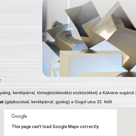
:
yalog, kerékpárral, tömegközlekedési eszközökkel) a Kálvária sugárút 2
at
(gépkocsival, kerékpárral, gyalog) a Gogol utca 32. felől
This page can't load Google Maps correctly.