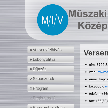
Versenyfelhívás
Versen
Lebonyolítás
cím: 6722 S
Díjazás
web:
www.a
Szponzorok
email: kapc
facebook:
w
Program
telefon: +3
Regisztráció
fax: +36(62
Programbizottság