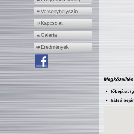
Versenyhelyszín
Kapcsolat
Galéria
Eredmények
Megközelítés
főbejárat
(g
hátsó bejár