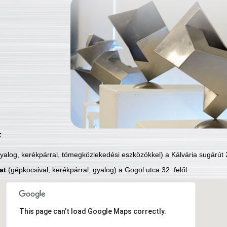
:
yalog, kerékpárral, tömegközlekedési eszközökkel) a Kálvária sugárút 2
at
(gépkocsival, kerékpárral, gyalog) a Gogol utca 32. felől
This page can't load Google Maps correctly.