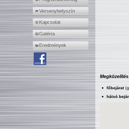
Versenyhelyszín
Kapcsolat
Galéria
Eredmények
Megközelítés
főbejárat
(g
hátsó bejár