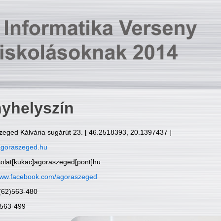
yhelyszín
zeged Kálvária sugárút 23. [ 46.2518393, 20.1397437 ]
goraszeged.hu
solat[kukac]agoraszeged[pont]hu
ww.facebook.com/agoraszeged
6(62)563-480
)563-499