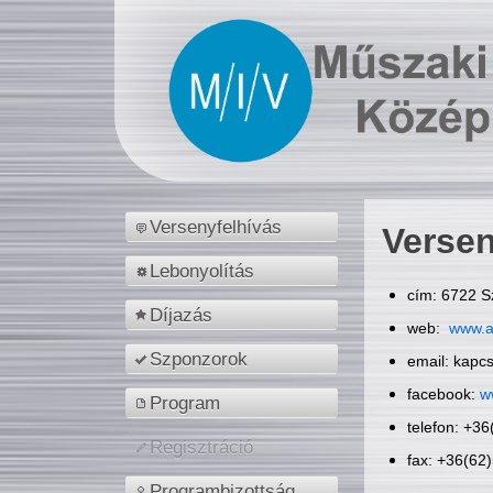
Versenyfelhívás
Versen
Lebonyolítás
cím: 6722 S
Díjazás
web:
www.a
Szponzorok
email: kapc
facebook:
w
Program
telefon: +3
Regisztráció
fax: +36(62
Programbizottság