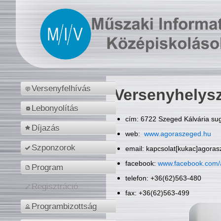
Versenyfelhívás
Versenyhelys
Lebonyolítás
cím: 6722 Szeged Kálvária sug
Díjazás
web:
www.agoraszeged.hu
Szponzorok
email: kapcsolat[kukac]agora
facebook:
www.facebook.com/
Program
telefon: +36(62)563-480
Regisztráció
fax: +36(62)563-499
Programbizottság