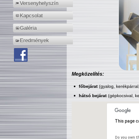
Versenyhelyszín
Kapcsolat
Galéria
Eredmények
Megközelítés:
főbejárat
(gyalog, kerékpárral
hátsó bejárat
(gépkocsival, ke
This page c
Do you own t