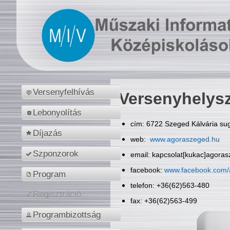
Versenyfelhívás
Versenyhelys
Lebonyolítás
cím: 6722 Szeged Kálvária sug
Díjazás
web:
www.agoraszeged.hu
Szponzorok
email: kapcsolat[kukac]agora
facebook:
www.facebook.com/
Program
telefon: +36(62)563-480
Regisztráció
fax: +36(62)563-499
Programbizottság