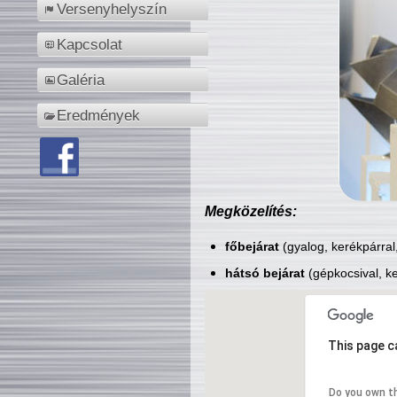
Versenyhelyszín
Kapcsolat
Galéria
Eredmények
Megközelítés:
főbejárat
(gyalog, kerékpárral
hátsó bejárat
(gépkocsival, ke
This page c
Do you own t