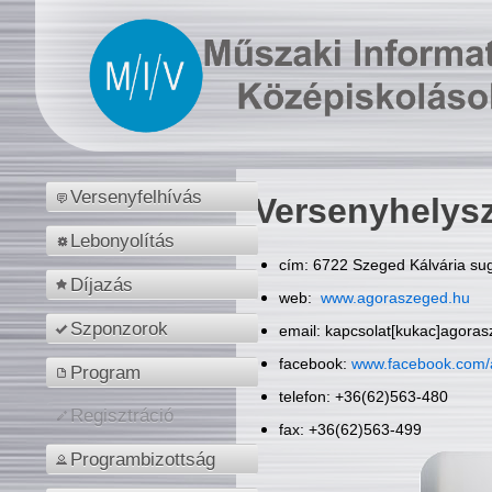
Versenyfelhívás
Versenyhelys
Lebonyolítás
cím: 6722 Szeged Kálvária sug
Díjazás
web:
www.agoraszeged.hu
Szponzorok
email: kapcsolat[kukac]agora
facebook:
www.facebook.com/
Program
telefon: +36(62)563-480
Regisztráció
fax: +36(62)563-499
Programbizottság