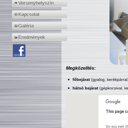
Versenyhelyszín
Kapcsolat
Galéria
Eredmények
Megközelítés:
főbejárat
(gyalog, kerékpárral
hátsó bejárat
(gépkocsival, ke
This page c
Do you own t