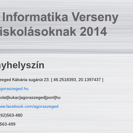
yhelyszín
zeged Kálvária sugárút 23. [ 46.2518393, 20.1397437 ]
goraszeged.hu
solat[kukac]agoraszeged[pont]hu
ww.facebook.com/agoraszeged
6(62)563-480
)563-499