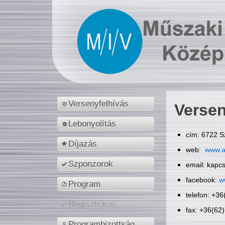
Versenyfelhívás
Versen
Lebonyolítás
cím: 6722 S
Díjazás
web:
www.a
Szponzorok
email: kapc
facebook:
w
Program
telefon: +3
Regisztráció
fax: +36(62
Programbizottság