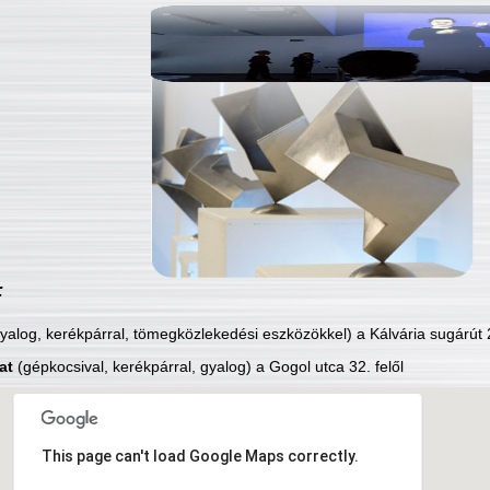
:
yalog, kerékpárral, tömegközlekedési eszközökkel) a Kálvária sugárút 2
at
(gépkocsival, kerékpárral, gyalog) a Gogol utca 32. felől
This page can't load Google Maps correctly.