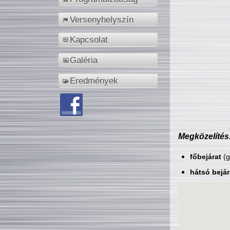
Versenyhelyszín
Kapcsolat
Galéria
Eredmények
Megközelítés
főbejárat
(g
hátsó bejár