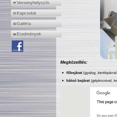
Versenyhelyszín
Kapcsolat
Galéria
Eredmények
Megközelítés:
főbejárat
(gyalog, kerékpárral
hátsó bejárat
(gépkocsival, ke
This page c
Do you own t