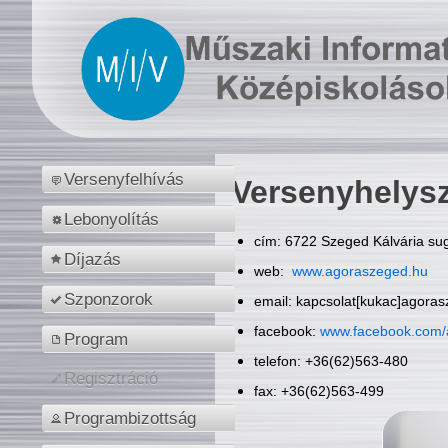
Versenyfelhívás
Versenyhelys
Lebonyolítás
cím: 6722 Szeged Kálvária sug
Díjazás
web:
www.agoraszeged.hu
Szponzorok
email: kapcsolat[kukac]agora
facebook:
www.facebook.com/
Program
telefon: +36(62)563-480
Regisztráció
fax: +36(62)563-499
Programbizottság