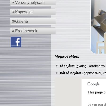
Versenyhelyszín
Kapcsolat
Galéria
Eredmények
Megközelítés:
főbejárat
(gyalog, kerékpárral
hátsó bejárat
(gépkocsival, ke
This page c
Do you own t