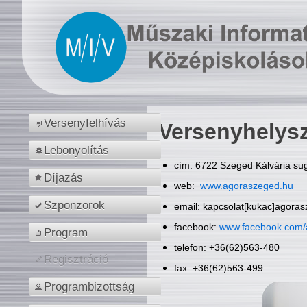
Versenyfelhívás
Versenyhelys
Lebonyolítás
cím: 6722 Szeged Kálvária sug
Díjazás
web:
www.agoraszeged.hu
Szponzorok
email: kapcsolat[kukac]agora
facebook:
www.facebook.com/
Program
telefon: +36(62)563-480
Regisztráció
fax: +36(62)563-499
Programbizottság