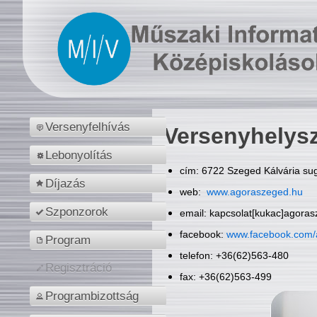
Versenyfelhívás
Versenyhelys
Lebonyolítás
cím: 6722 Szeged Kálvária sug
Díjazás
web:
www.agoraszeged.hu
Szponzorok
email: kapcsolat[kukac]agora
facebook:
www.facebook.com/
Program
telefon: +36(62)563-480
Regisztráció
fax: +36(62)563-499
Programbizottság