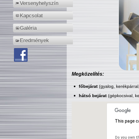
Versenyhelyszín
Kapcsolat
Galéria
Eredmények
Megközelítés:
főbejárat
(gyalog, kerékpárral
hátsó bejárat
(gépkocsival, ke
This page c
Do you own t