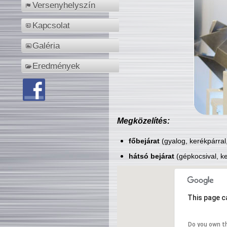
Versenyhelyszín
Kapcsolat
Galéria
Eredmények
Megközelítés:
főbejárat
(gyalog, kerékpárral
hátsó bejárat
(gépkocsival, ke
This page c
Do you own t