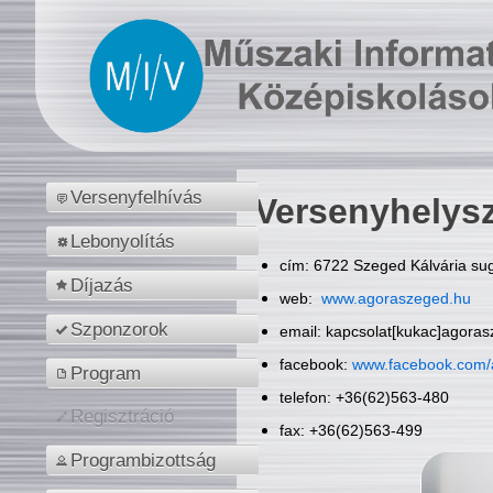
Versenyfelhívás
Versenyhelys
Lebonyolítás
cím: 6722 Szeged Kálvária sug
Díjazás
web:
www.agoraszeged.hu
Szponzorok
email: kapcsolat[kukac]agora
facebook:
www.facebook.com/
Program
telefon: +36(62)563-480
Regisztráció
fax: +36(62)563-499
Programbizottság