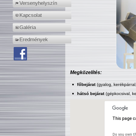
Versenyhelyszín
Kapcsolat
Galéria
Eredmények
Megközelítés:
főbejárat
(gyalog, kerékpárral
hátsó bejárat
(gépkocsival, ke
This page c
Do you own t