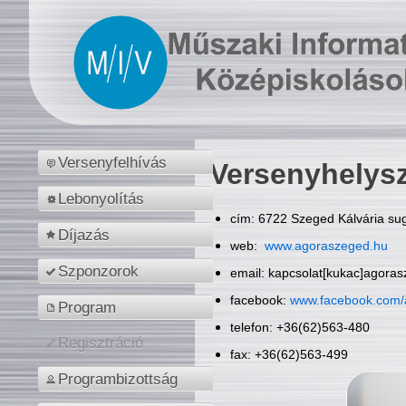
Versenyfelhívás
Versenyhelys
Lebonyolítás
cím: 6722 Szeged Kálvária sug
Díjazás
web:
www.agoraszeged.hu
Szponzorok
email: kapcsolat[kukac]agora
facebook:
www.facebook.com/
Program
telefon: +36(62)563-480
Regisztráció
fax: +36(62)563-499
Programbizottság