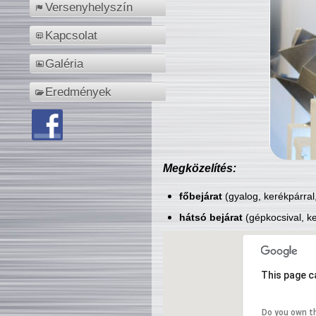
Versenyhelyszín
Kapcsolat
Galéria
Eredmények
Megközelítés:
főbejárat
(gyalog, kerékpárral
hátsó bejárat
(gépkocsival, ke
This page c
Do you own t