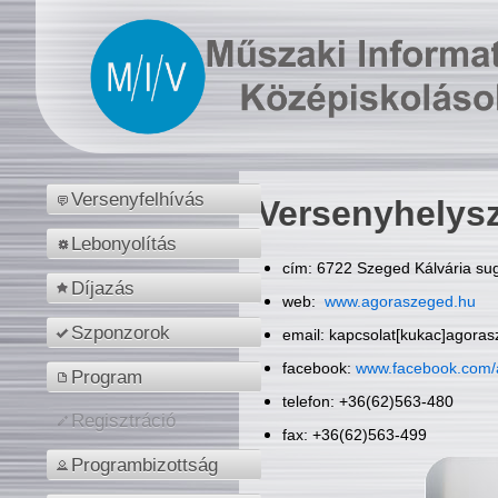
Versenyfelhívás
Versenyhelys
Lebonyolítás
cím: 6722 Szeged Kálvária sug
Díjazás
web:
www.agoraszeged.hu
Szponzorok
email: kapcsolat[kukac]agora
facebook:
www.facebook.com/
Program
telefon: +36(62)563-480
Regisztráció
fax: +36(62)563-499
Programbizottság