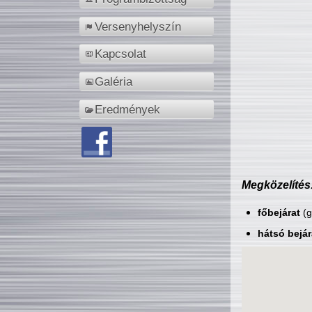
Versenyhelyszín
Kapcsolat
Galéria
Eredmények
Megközelítés
főbejárat
(g
hátsó bejár