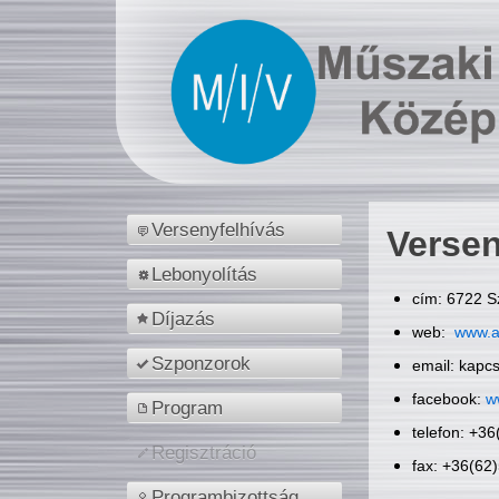
Versenyfelhívás
Versen
Lebonyolítás
cím: 6722 S
Díjazás
web:
www.a
Szponzorok
email: kapc
facebook:
w
Program
telefon: +3
Regisztráció
fax: +36(62
Programbizottság