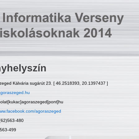
yhelyszín
zeged Kálvária sugárút 23. [ 46.2518393, 20.1397437 ]
goraszeged.hu
solat[kukac]agoraszeged[pont]hu
ww.facebook.com/agoraszeged
6(62)563-480
)563-499