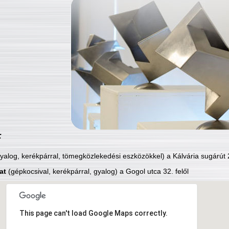
:
yalog, kerékpárral, tömegközlekedési eszközökkel) a Kálvária sugárút 2
at
(gépkocsival, kerékpárral, gyalog) a Gogol utca 32. felől
This page can't load Google Maps correctly.