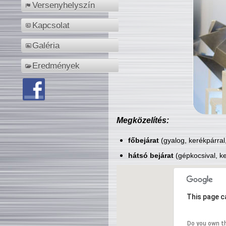
Versenyhelyszín
Kapcsolat
Galéria
Eredmények
Megközelítés:
főbejárat
(gyalog, kerékpárral
hátsó bejárat
(gépkocsival, ke
This page c
Do you own t