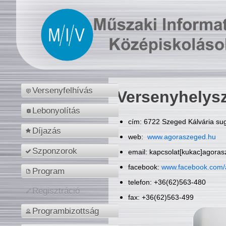
Versenyfelhívás
Versenyhelys
Lebonyolítás
cím: 6722 Szeged Kálvária sug
Díjazás
web:
www.agoraszeged.hu
Szponzorok
email: kapcsolat[kukac]agora
facebook:
www.facebook.com/
Program
telefon: +36(62)563-480
Regisztráció
fax: +36(62)563-499
Programbizottság