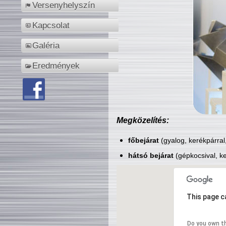
Versenyhelyszín
Kapcsolat
Galéria
Eredmények
Megközelítés:
főbejárat
(gyalog, kerékpárral
hátsó bejárat
(gépkocsival, ke
This page c
Do you own t