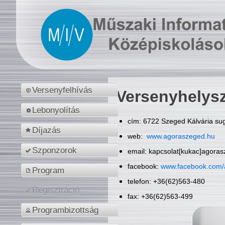
Versenyfelhívás
Versenyhelys
Lebonyolítás
cím: 6722 Szeged Kálvária sug
Díjazás
web:
www.agoraszeged.hu
Szponzorok
email: kapcsolat[kukac]agora
facebook:
www.facebook.com/
Program
telefon: +36(62)563-480
Regisztráció
fax: +36(62)563-499
Programbizottság