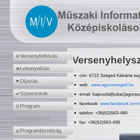
Versenyfelhívás
Versenyhelys
Lebonyolítás
cím: 6722 Szeged Kálvária sug
Díjazás
web:
www.agoraszeged.hu
Szponzorok
email: kapcsolat[kukac]agora
facebook:
www.facebook.com/
Program
telefon: +36(62)563-480
Regisztráció
fax: +36(62)563-499
Programbizottság