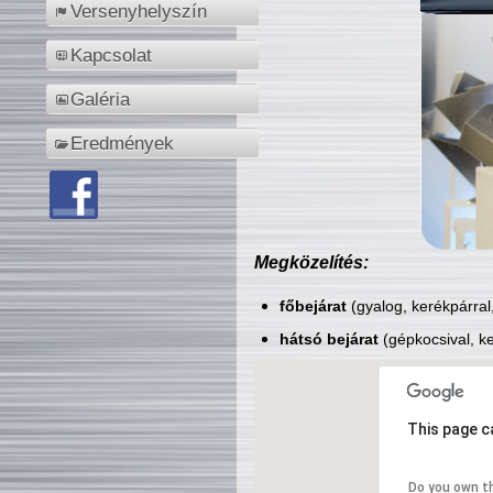
Versenyhelyszín
Kapcsolat
Galéria
Eredmények
Megközelítés:
főbejárat
(gyalog, kerékpárral
hátsó bejárat
(gépkocsival, ke
This page c
Do you own t