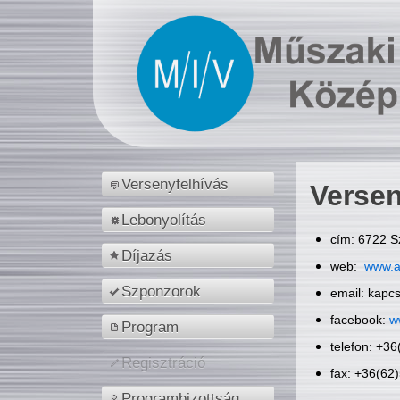
Versenyfelhívás
Versen
Lebonyolítás
cím: 6722 S
Díjazás
web:
www.a
Szponzorok
email: kapc
facebook:
w
Program
telefon: +3
Regisztráció
fax: +36(62
Programbizottság