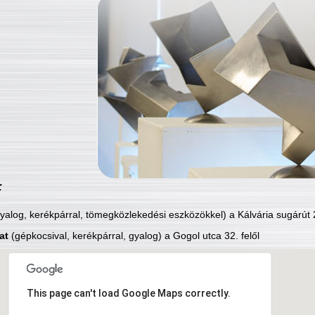
:
yalog, kerékpárral, tömegközlekedési eszközökkel) a Kálvária sugárút 2
at
(gépkocsival, kerékpárral, gyalog) a Gogol utca 32. felől
This page can't load Google Maps correctly.