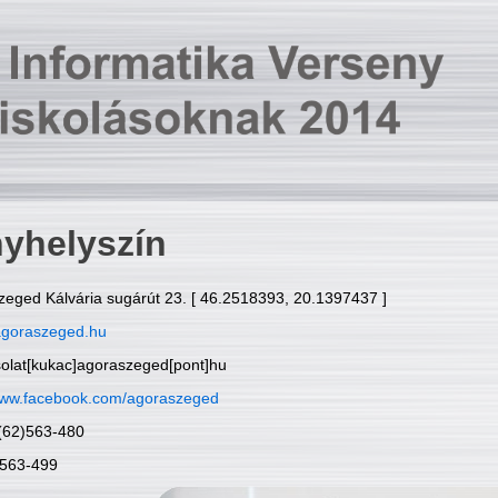
yhelyszín
zeged Kálvária sugárút 23. [ 46.2518393, 20.1397437 ]
goraszeged.hu
solat[kukac]agoraszeged[pont]hu
ww.facebook.com/agoraszeged
6(62)563-480
)563-499