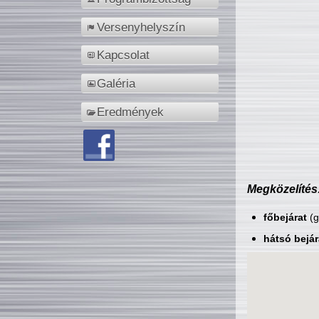
Versenyhelyszín
Kapcsolat
Galéria
Eredmények
Megközelítés
főbejárat
(g
hátsó bejár