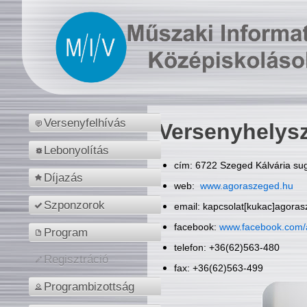
Versenyfelhívás
Versenyhelys
Lebonyolítás
cím: 6722 Szeged Kálvária sug
Díjazás
web:
www.agoraszeged.hu
Szponzorok
email: kapcsolat[kukac]agora
facebook:
www.facebook.com/
Program
telefon: +36(62)563-480
Regisztráció
fax: +36(62)563-499
Programbizottság