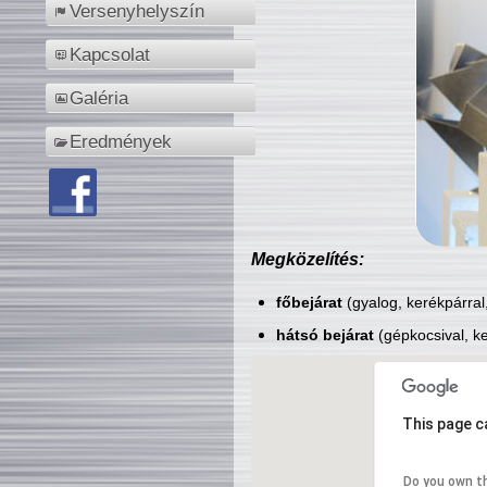
Versenyhelyszín
Kapcsolat
Galéria
Eredmények
Megközelítés:
főbejárat
(gyalog, kerékpárral
hátsó bejárat
(gépkocsival, ke
This page c
Do you own t