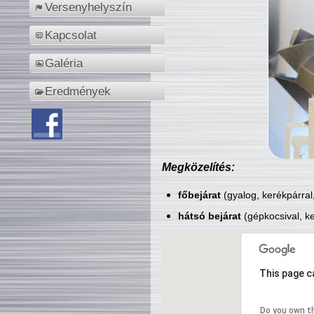
Versenyhelyszín
Kapcsolat
Galéria
Eredmények
Megközelítés:
főbejárat
(gyalog, kerékpárral
hátsó bejárat
(gépkocsival, ke
This page c
Do you own t