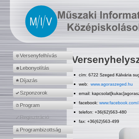
Versenyfelhívás
Versenyhelys
Lebonyolítás
cím: 6722 Szeged Kálvária sug
Díjazás
web:
www.agoraszeged.hu
Szponzorok
email: kapcsolat[kukac]agora
facebook:
www.facebook.com/
Program
telefon: +36(62)563-480
Regisztráció
fax: +36(62)563-499
Programbizottság