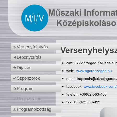
Versenyfelhívás
Versenyhelys
Lebonyolítás
cím: 6722 Szeged Kálvária sug
Díjazás
web:
www.agoraszeged.hu
Szponzorok
email: kapcsolat[kukac]agora
facebook:
www.facebook.com/
Program
telefon: +36(62)563-480
Regisztráció
fax: +36(62)563-499
Programbizottság