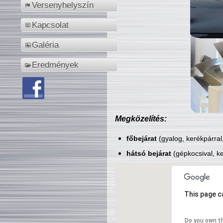
Versenyhelyszín
Kapcsolat
Galéria
Eredmények
Megközelítés:
főbejárat
(gyalog, kerékpárral
hátsó bejárat
(gépkocsival, ke
This page c
Do you own t