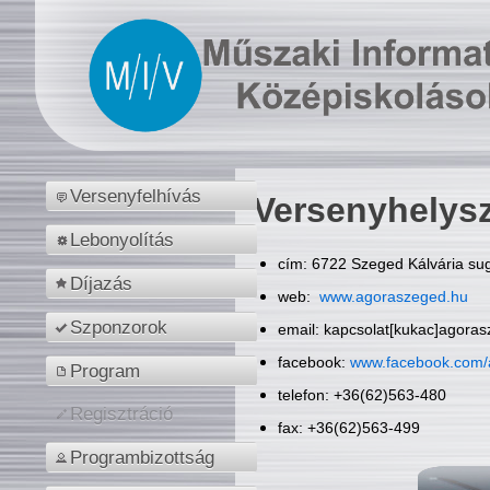
Versenyfelhívás
Versenyhelys
Lebonyolítás
cím: 6722 Szeged Kálvária sug
Díjazás
web:
www.agoraszeged.hu
Szponzorok
email: kapcsolat[kukac]agora
facebook:
www.facebook.com/
Program
telefon: +36(62)563-480
Regisztráció
fax: +36(62)563-499
Programbizottság