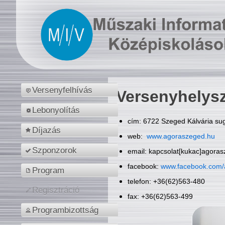
Versenyfelhívás
Versenyhelys
Lebonyolítás
cím: 6722 Szeged Kálvária sug
Díjazás
web:
www.agoraszeged.hu
Szponzorok
email: kapcsolat[kukac]agora
facebook:
www.facebook.com/
Program
telefon: +36(62)563-480
Regisztráció
fax: +36(62)563-499
Programbizottság