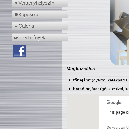
Versenyhelyszín
Kapcsolat
Galéria
Eredmények
Megközelítés:
főbejárat
(gyalog, kerékpárral
hátsó bejárat
(gépkocsival, ke
This page c
Do you own t