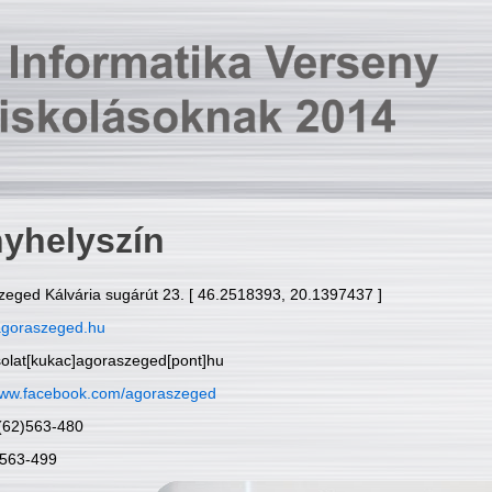
yhelyszín
zeged Kálvária sugárút 23. [ 46.2518393, 20.1397437 ]
goraszeged.hu
solat[kukac]agoraszeged[pont]hu
ww.facebook.com/agoraszeged
6(62)563-480
)563-499