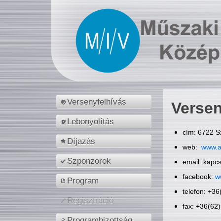
Versenyfelhívás
Versen
Lebonyolítás
cím: 6722 S
Díjazás
web:
www.a
Szponzorok
email: kapc
facebook:
w
Program
telefon: +3
Regisztráció
fax: +36(62
Programbizottság