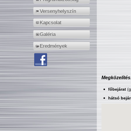
Versenyhelyszín
Kapcsolat
Galéria
Eredmények
Megközelítés
főbejárat
(g
hátsó bejár