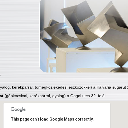
:
yalog, kerékpárral, tömegközlekedési eszközökkel) a Kálvária sugárút 2
at
(gépkocsival, kerékpárral, gyalog) a Gogol utca 32. felől
This page can't load Google Maps correctly.