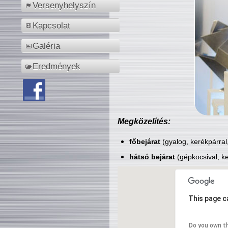
Versenyhelyszín
Kapcsolat
Galéria
Eredmények
Megközelítés:
főbejárat
(gyalog, kerékpárral
hátsó bejárat
(gépkocsival, ke
This page c
Do you own t