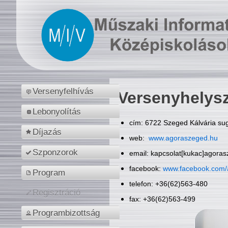
Versenyfelhívás
Versenyhelys
Lebonyolítás
cím: 6722 Szeged Kálvária sug
Díjazás
web:
www.agoraszeged.hu
Szponzorok
email: kapcsolat[kukac]agora
facebook:
www.facebook.com/
Program
telefon: +36(62)563-480
Regisztráció
fax: +36(62)563-499
Programbizottság