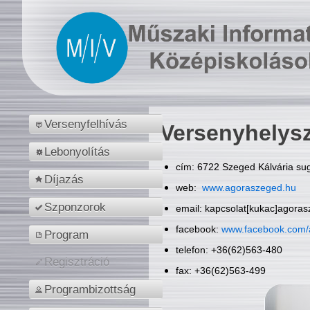
Versenyfelhívás
Versenyhelys
Lebonyolítás
cím: 6722 Szeged Kálvária sug
Díjazás
web:
www.agoraszeged.hu
Szponzorok
email: kapcsolat[kukac]agora
facebook:
www.facebook.com/
Program
telefon: +36(62)563-480
Regisztráció
fax: +36(62)563-499
Programbizottság