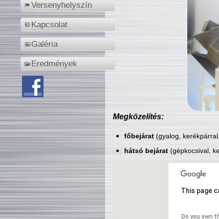
Versenyhelyszín
Kapcsolat
Galéria
Eredmények
Megközelítés:
főbejárat
(gyalog, kerékpárral
hátsó bejárat
(gépkocsival, ke
This page c
Do you own t