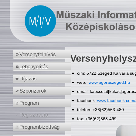
Versenyfelhívás
Versenyhelys
Lebonyolítás
cím: 6722 Szeged Kálvária sug
Díjazás
web:
www.agoraszeged.hu
Szponzorok
email: kapcsolat[kukac]agora
facebook:
www.facebook.com/
Program
telefon: +36(62)563-480
Regisztráció
fax: +36(62)563-499
Programbizottság