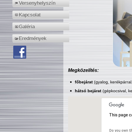
Versenyhelyszín
Kapcsolat
Galéria
Eredmények
Megközelítés:
főbejárat
(gyalog, kerékpárral
hátsó bejárat
(gépkocsival, ke
This page c
Do you own t