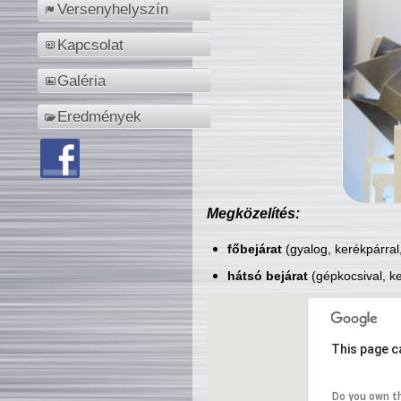
Versenyhelyszín
Kapcsolat
Galéria
Eredmények
Megközelítés:
főbejárat
(gyalog, kerékpárral
hátsó bejárat
(gépkocsival, ke
This page c
Do you own t