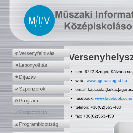
Versenyfelhívás
Versenyhelys
Lebonyolítás
cím: 6722 Szeged Kálvária sug
Díjazás
web:
www.agoraszeged.hu
Szponzorok
email: kapcsolat[kukac]agora
facebook:
www.facebook.com/
Program
telefon: +36(62)563-480
Regisztráció
fax: +36(62)563-499
Programbizottság