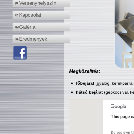
Versenyhelyszín
Kapcsolat
Galéria
Eredmények
Megközelítés:
főbejárat
(gyalog, kerékpárral
hátsó bejárat
(gépkocsival, ke
This page c
Do you own t