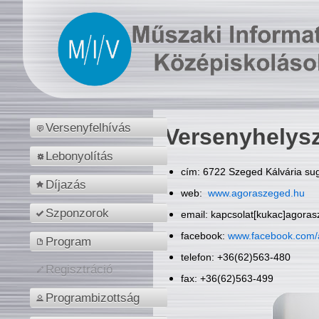
Versenyfelhívás
Versenyhelys
Lebonyolítás
cím: 6722 Szeged Kálvária sug
Díjazás
web:
www.agoraszeged.hu
Szponzorok
email: kapcsolat[kukac]agora
facebook:
www.facebook.com/
Program
telefon: +36(62)563-480
Regisztráció
fax: +36(62)563-499
Programbizottság