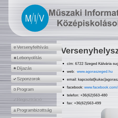
Versenyfelhívás
Versenyhelys
Lebonyolítás
cím: 6722 Szeged Kálvária sug
Díjazás
web:
www.agoraszeged.hu
Szponzorok
email: kapcsolat[kukac]agora
facebook:
www.facebook.com/
Program
telefon: +36(62)563-480
Regisztráció
fax: +36(62)563-499
Programbizottság