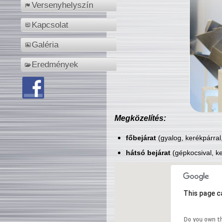
Versenyhelyszín
Kapcsolat
Galéria
Eredmények
Megközelítés:
főbejárat
(gyalog, kerékpárral
hátsó bejárat
(gépkocsival, ke
This page c
Do you own t