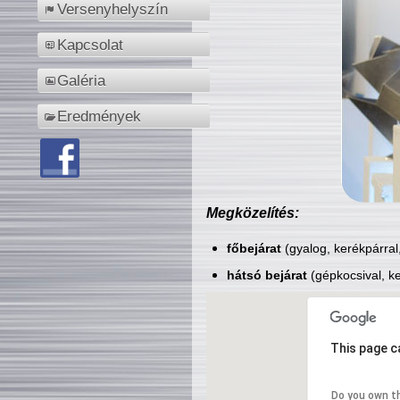
Versenyhelyszín
Kapcsolat
Galéria
Eredmények
Megközelítés:
főbejárat
(gyalog, kerékpárral
hátsó bejárat
(gépkocsival, ke
This page c
Do you own t