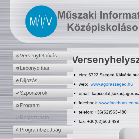
Versenyfelhívás
Versenyhelys
Lebonyolítás
cím: 6722 Szeged Kálvária sug
Díjazás
web:
www.agoraszeged.hu
Szponzorok
email: kapcsolat[kukac]agora
facebook:
www.facebook.com/
Program
telefon: +36(62)563-480
Regisztráció
fax: +36(62)563-499
Programbizottság