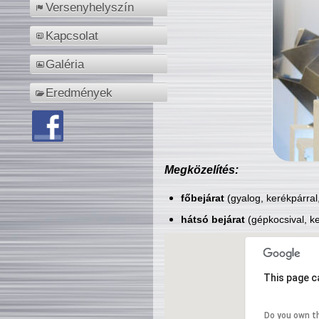
Versenyhelyszín
Kapcsolat
Galéria
Eredmények
Megközelítés:
főbejárat
(gyalog, kerékpárral
hátsó bejárat
(gépkocsival, ke
This page c
Do you own t