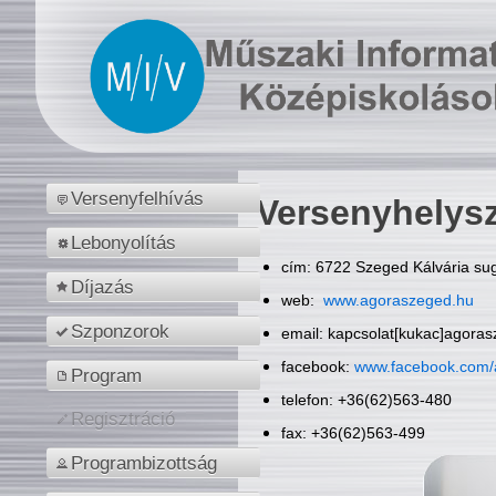
Versenyfelhívás
Versenyhelys
Lebonyolítás
cím: 6722 Szeged Kálvária sug
Díjazás
web:
www.agoraszeged.hu
Szponzorok
email: kapcsolat[kukac]agora
facebook:
www.facebook.com/
Program
telefon: +36(62)563-480
Regisztráció
fax: +36(62)563-499
Programbizottság