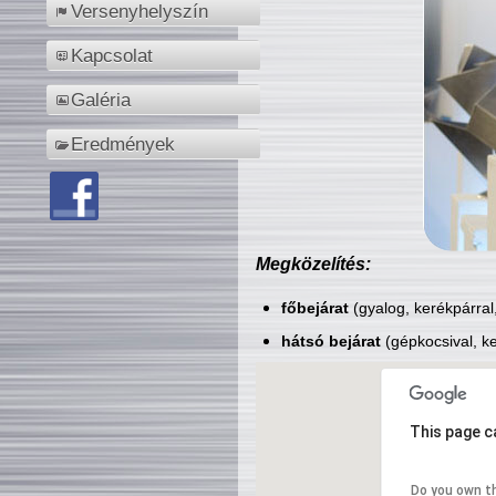
Versenyhelyszín
Kapcsolat
Galéria
Eredmények
Megközelítés:
főbejárat
(gyalog, kerékpárral
hátsó bejárat
(gépkocsival, ke
This page c
Do you own t