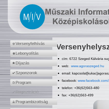
Versenyfelhívás
Versenyhelys
Lebonyolítás
cím: 6722 Szeged Kálvária sug
Díjazás
web:
www.agoraszeged.hu
Szponzorok
email: kapcsolat[kukac]agora
facebook:
www.facebook.com/
Program
telefon: +36(62)563-480
Regisztráció
fax: +36(62)563-499
Programbizottság