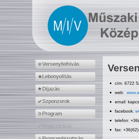
Versenyfelhívás
Versen
Lebonyolítás
cím: 6722 S
Díjazás
web:
www.a
Szponzorok
email: kapc
facebook:
w
Program
telefon: +3
Regisztráció
fax: +36(62
Programbizottság