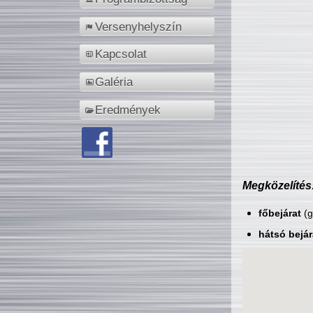
Versenyhelyszín
Kapcsolat
Galéria
Eredmények
Megközelítés
főbejárat
(g
hátsó bejár