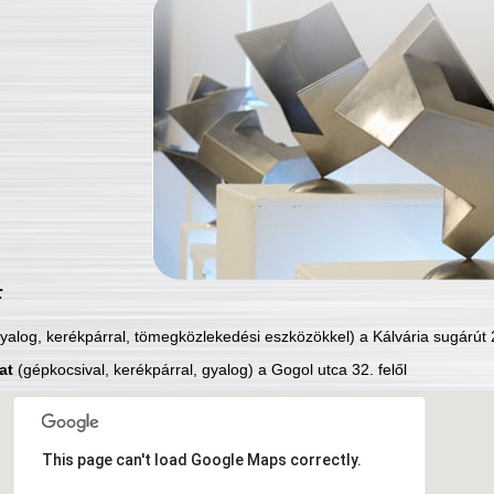
:
yalog, kerékpárral, tömegközlekedési eszközökkel) a Kálvária sugárút 2
at
(gépkocsival, kerékpárral, gyalog) a Gogol utca 32. felől
This page can't load Google Maps correctly.