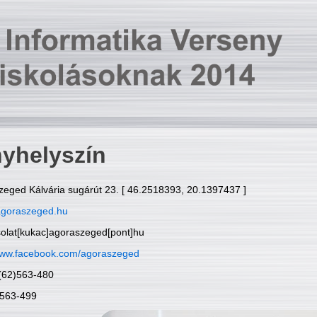
yhelyszín
zeged Kálvária sugárút 23. [ 46.2518393, 20.1397437 ]
goraszeged.hu
solat[kukac]agoraszeged[pont]hu
ww.facebook.com/agoraszeged
6(62)563-480
)563-499