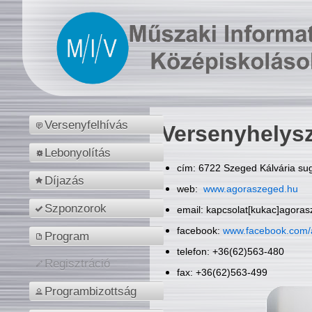
Versenyfelhívás
Versenyhelys
Lebonyolítás
cím: 6722 Szeged Kálvária sug
Díjazás
web:
www.agoraszeged.hu
Szponzorok
email: kapcsolat[kukac]agora
facebook:
www.facebook.com/
Program
telefon: +36(62)563-480
Regisztráció
fax: +36(62)563-499
Programbizottság