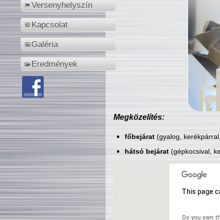
Versenyhelyszín
Kapcsolat
Galéria
Eredmények
Megközelítés:
főbejárat
(gyalog, kerékpárral
hátsó bejárat
(gépkocsival, ke
This page c
Do you own t