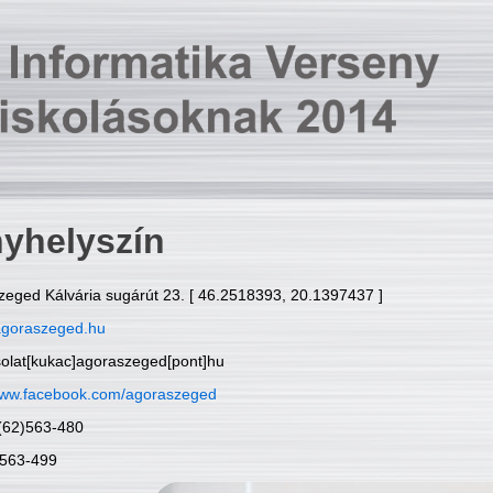
yhelyszín
zeged Kálvária sugárút 23. [ 46.2518393, 20.1397437 ]
goraszeged.hu
solat[kukac]agoraszeged[pont]hu
ww.facebook.com/agoraszeged
6(62)563-480
)563-499