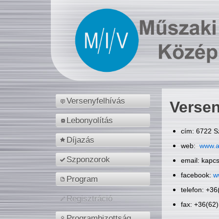
Versenyfelhívás
Versen
Lebonyolítás
cím: 6722 S
Díjazás
web:
www.a
Szponzorok
email: kapc
facebook:
w
Program
telefon: +3
Regisztráció
fax: +36(62
Programbizottság