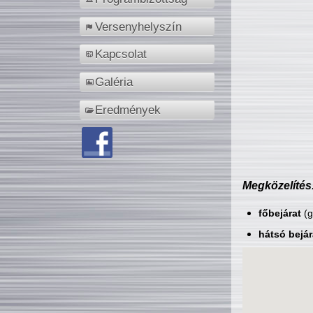
Versenyhelyszín
Kapcsolat
Galéria
Eredmények
Megközelítés
főbejárat
(g
hátsó bejár