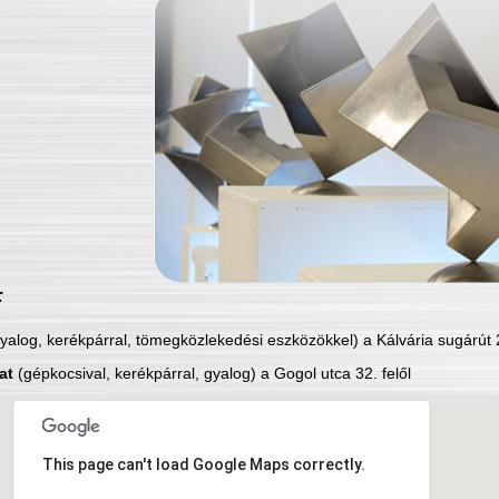
:
yalog, kerékpárral, tömegközlekedési eszközökkel) a Kálvária sugárút 2
at
(gépkocsival, kerékpárral, gyalog) a Gogol utca 32. felől
This page can't load Google Maps correctly.