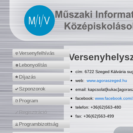
Versenyfelhívás
Versenyhelys
Lebonyolítás
cím: 6722 Szeged Kálvária sug
Díjazás
web:
www.agoraszeged.hu
Szponzorok
email: kapcsolat[kukac]agora
facebook:
www.facebook.com/
Program
telefon: +36(62)563-480
Regisztráció
fax: +36(62)563-499
Programbizottság