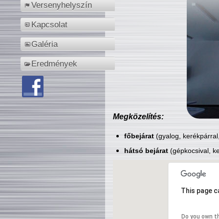
Versenyhelyszín
Kapcsolat
Galéria
Eredmények
Megközelítés:
főbejárat
(gyalog, kerékpárral
hátsó bejárat
(gépkocsival, ke
This page c
Do you own t