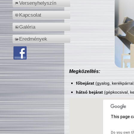
Versenyhelyszín
Kapcsolat
Galéria
Eredmények
Megközelítés:
főbejárat
(gyalog, kerékpárral
hátsó bejárat
(gépkocsival, ke
This page c
Do you own t