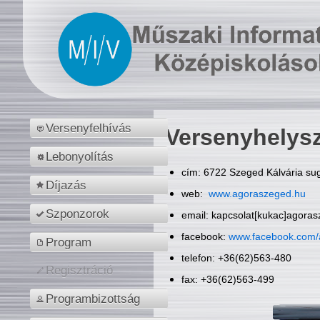
Versenyfelhívás
Versenyhelys
Lebonyolítás
cím: 6722 Szeged Kálvária sug
Díjazás
web:
www.agoraszeged.hu
Szponzorok
email: kapcsolat[kukac]agora
facebook:
www.facebook.com/
Program
telefon: +36(62)563-480
Regisztráció
fax: +36(62)563-499
Programbizottság