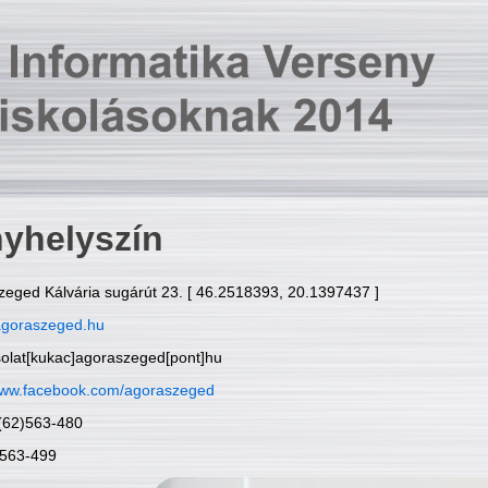
yhelyszín
zeged Kálvária sugárút 23. [ 46.2518393, 20.1397437 ]
goraszeged.hu
solat[kukac]agoraszeged[pont]hu
ww.facebook.com/agoraszeged
6(62)563-480
)563-499