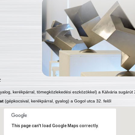
:
yalog, kerékpárral, tömegközlekedési eszközökkel) a Kálvária sugárút 2
at
(gépkocsival, kerékpárral, gyalog) a Gogol utca 32. felől
This page can't load Google Maps correctly.