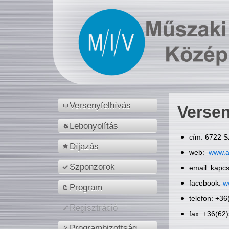
Versenyfelhívás
Versen
Lebonyolítás
cím: 6722 S
Díjazás
web:
www.a
Szponzorok
email: kapc
facebook:
w
Program
telefon: +3
Regisztráció
fax: +36(62
Programbizottság