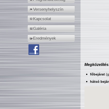
Versenyhelyszín
Kapcsolat
Galéria
Eredmények
Megközelítés
főbejárat
(g
hátsó bejár