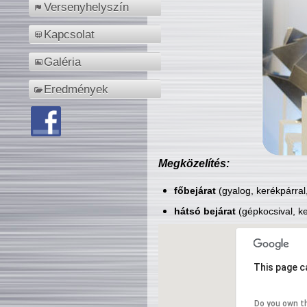
Versenyhelyszín
Kapcsolat
Galéria
Eredmények
Megközelítés:
főbejárat
(gyalog, kerékpárral
hátsó bejárat
(gépkocsival, ke
This page c
Do you own t