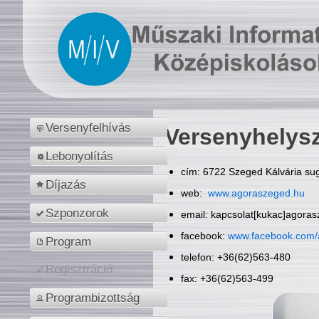
Versenyfelhívás
Versenyhelys
Lebonyolítás
cím: 6722 Szeged Kálvária sug
Díjazás
web:
www.agoraszeged.hu
Szponzorok
email: kapcsolat[kukac]agora
facebook:
www.facebook.com/
Program
telefon: +36(62)563-480
Regisztráció
fax: +36(62)563-499
Programbizottság