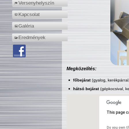
Versenyhelyszín
Kapcsolat
Galéria
Eredmények
Megközelítés:
főbejárat
(gyalog, kerékpárral
hátsó bejárat
(gépkocsival, ke
This page c
Do you own t