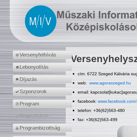
Versenyfelhívás
Versenyhelys
Lebonyolítás
cím: 6722 Szeged Kálvária sug
Díjazás
web:
www.agoraszeged.hu
Szponzorok
email: kapcsolat[kukac]agora
facebook:
www.facebook.com/
Program
telefon: +36(62)563-480
Regisztráció
fax: +36(62)563-499
Programbizottság