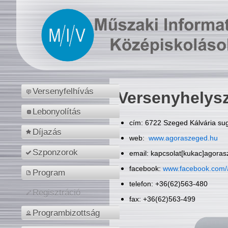
Versenyfelhívás
Versenyhelys
Lebonyolítás
cím: 6722 Szeged Kálvária sug
Díjazás
web:
www.agoraszeged.hu
Szponzorok
email: kapcsolat[kukac]agora
facebook:
www.facebook.com/
Program
telefon: +36(62)563-480
Regisztráció
fax: +36(62)563-499
Programbizottság