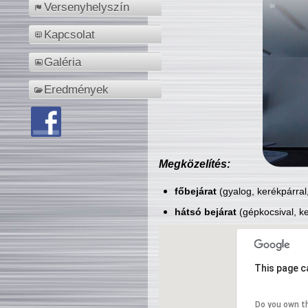
Versenyhelyszín
Kapcsolat
Galéria
Eredmények
Megközelítés:
főbejárat
(gyalog, kerékpárral
hátsó bejárat
(gépkocsival, ke
This page c
Do you own t