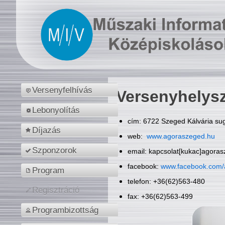
Versenyfelhívás
Versenyhelys
Lebonyolítás
cím: 6722 Szeged Kálvária sug
Díjazás
web:
www.agoraszeged.hu
Szponzorok
email: kapcsolat[kukac]agora
facebook:
www.facebook.com/
Program
telefon: +36(62)563-480
Regisztráció
fax: +36(62)563-499
Programbizottság