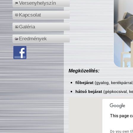
Versenyhelyszín
Kapcsolat
Galéria
Eredmények
Megközelítés:
főbejárat
(gyalog, kerékpárral
hátsó bejárat
(gépkocsival, ke
This page c
Do you own t