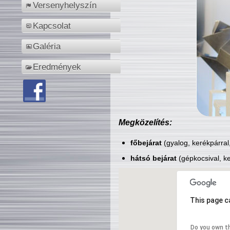
Versenyhelyszín
Kapcsolat
Galéria
Eredmények
Megközelítés:
főbejárat
(gyalog, kerékpárral
hátsó bejárat
(gépkocsival, ke
This page c
Do you own t