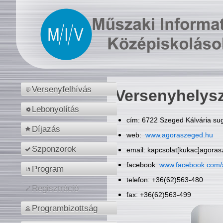
Versenyfelhívás
Versenyhelys
Lebonyolítás
cím: 6722 Szeged Kálvária sug
Díjazás
web:
www.agoraszeged.hu
Szponzorok
email: kapcsolat[kukac]agora
facebook:
www.facebook.com/
Program
telefon: +36(62)563-480
Regisztráció
fax: +36(62)563-499
Programbizottság