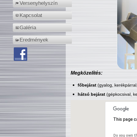
Versenyhelyszín
Kapcsolat
Galéria
Eredmények
Megközelítés:
főbejárat
(gyalog, kerékpárral
hátsó bejárat
(gépkocsival, ke
This page c
Do you own t