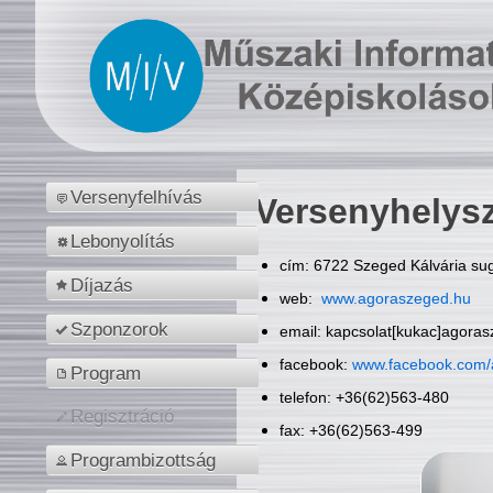
Versenyfelhívás
Versenyhelys
Lebonyolítás
cím: 6722 Szeged Kálvária sug
Díjazás
web:
www.agoraszeged.hu
Szponzorok
email: kapcsolat[kukac]agora
facebook:
www.facebook.com/
Program
telefon: +36(62)563-480
Regisztráció
fax: +36(62)563-499
Programbizottság