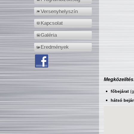
Versenyhelyszín
Kapcsolat
Galéria
Eredmények
Megközelítés
főbejárat
(g
hátsó bejár