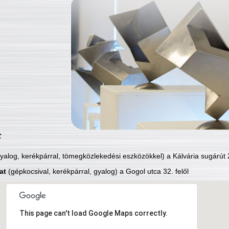
:
yalog, kerékpárral, tömegközlekedési eszközökkel) a Kálvária sugárút 2
at
(gépkocsival, kerékpárral, gyalog) a Gogol utca 32. felől
This page can't load Google Maps correctly.