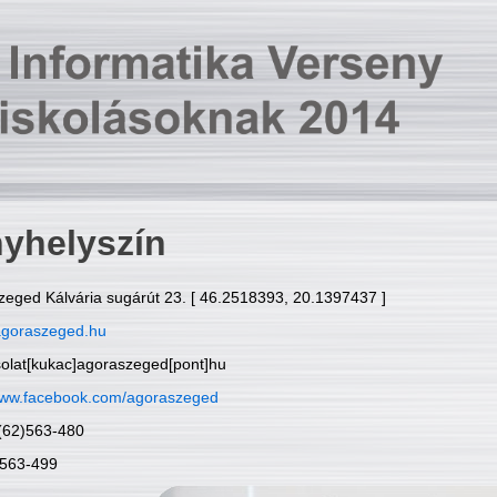
yhelyszín
zeged Kálvária sugárút 23. [ 46.2518393, 20.1397437 ]
goraszeged.hu
solat[kukac]agoraszeged[pont]hu
ww.facebook.com/agoraszeged
6(62)563-480
)563-499