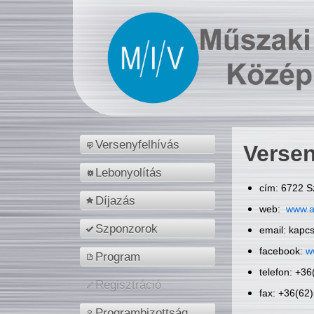
Versenyfelhívás
Versen
Lebonyolítás
cím: 6722 S
Díjazás
web:
www.a
Szponzorok
email: kapc
facebook:
w
Program
telefon: +3
Regisztráció
fax: +36(62
Programbizottság