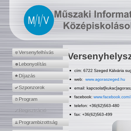
Versenyfelhívás
Versenyhelys
Lebonyolítás
cím: 6722 Szeged Kálvária sug
Díjazás
web:
www.agoraszeged.hu
Szponzorok
email: kapcsolat[kukac]agora
facebook:
www.facebook.com/
Program
telefon: +36(62)563-480
Regisztráció
fax: +36(62)563-499
Programbizottság