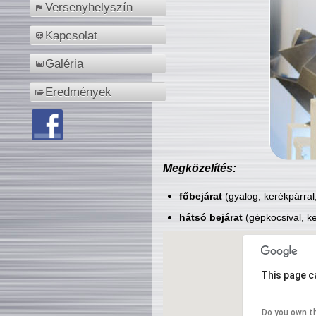
Versenyhelyszín
Kapcsolat
Galéria
Eredmények
Megközelítés:
főbejárat
(gyalog, kerékpárral
hátsó bejárat
(gépkocsival, ke
This page c
Do you own t