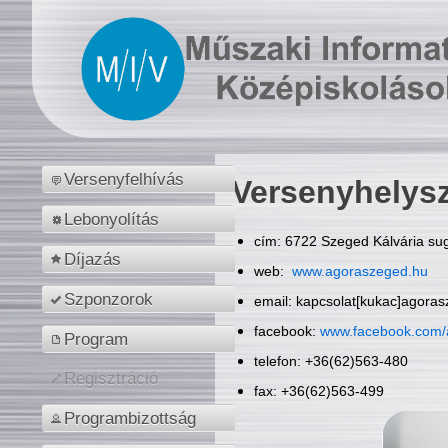
Versenyfelhívás
Versenyhelys
Lebonyolítás
cím: 6722 Szeged Kálvária sug
Díjazás
web:
www.agoraszeged.hu
Szponzorok
email: kapcsolat[kukac]agora
facebook:
www.facebook.com/
Program
telefon: +36(62)563-480
Regisztráció
fax: +36(62)563-499
Programbizottság