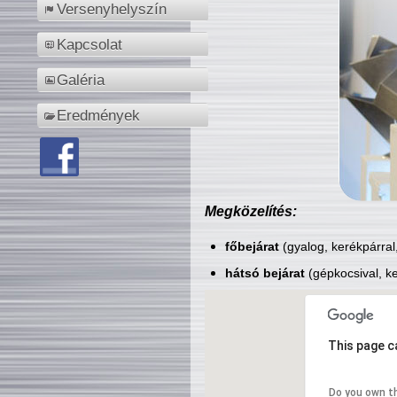
Versenyhelyszín
Kapcsolat
Galéria
Eredmények
Megközelítés:
főbejárat
(gyalog, kerékpárral
hátsó bejárat
(gépkocsival, ke
This page c
Do you own t