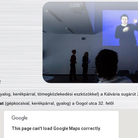
:
yalog, kerékpárral, tömegközlekedési eszközökkel) a Kálvária sugárút 2
at
(gépkocsival, kerékpárral, gyalog) a Gogol utca 32. felől
This page can't load Google Maps correctly.