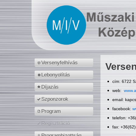
Versenyfelhívás
Versen
Lebonyolítás
cím: 6722 S
Díjazás
web:
www.a
Szponzorok
email: kapc
facebook:
w
Program
telefon: +3
Regisztráció
fax: +36(62
Programbizottság