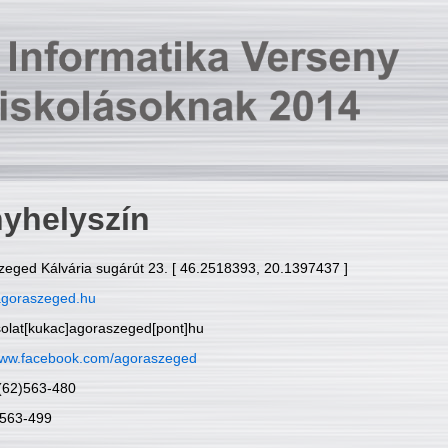
yhelyszín
zeged Kálvária sugárút 23. [ 46.2518393, 20.1397437 ]
goraszeged.hu
solat[kukac]agoraszeged[pont]hu
ww.facebook.com/agoraszeged
6(62)563-480
)563-499