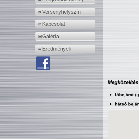
Versenyhelyszín
Kapcsolat
Galéria
Eredmények
Megközelítés
főbejárat
(g
hátsó bejár